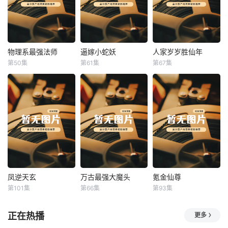
物理系最强法师
逼嫁小蛇妖
人家岁岁胜仙年
物理系最强法师
逼嫁小蛇妖
人家岁岁胜仙年
第50集
第61集
第67集
未知
未知
未知
凤逆天玄
万古最强大魔头
氪金仙尊
凤逆天玄
万古最强大魔头
氪金仙尊
第101集
第66集
第93集
未知
未知
未知
正在热播
更多