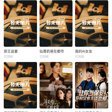
热播
热播
热播
邪王追妻
仙尊奶爸在都市
我的AI女友
已完结
已完结
已完结
邪王追妻
仙尊奶爸在都市
我的AI女友
未知
未知
未知
热播
热播
热播