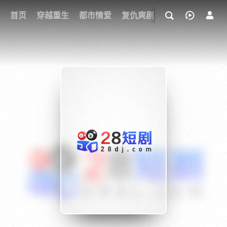
我的观影记录
首页
穿越重生
都市情爱
复仇爽剧
玄幻武侠
奇幻
{if condition="$obj.vod_points