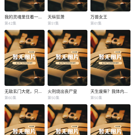
我的灵魂里住着一条龙
天纵狂萧
万兽女王
我的灵魂里住着一条龙
天纵狂萧
万兽女王
第42集
第51集
第61集
未知
未知
未知
无敌玄门大佬，只听姐姐的话
火刑烧出丧尸皇
天生废柴？我体内有神血
无敌玄门大佬，只听姐姐的话
火刑烧出丧尸皇
天生废柴？我体内有神血
第60集
第50集
第50集
未知
未知
未知