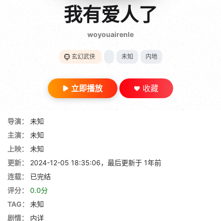
gt 0"}
我有爱人了
28短剧
woyouairenle
玄幻武侠
未知
内地
立即播放
收藏
导演：
未知
主演：
未知
上映：
未知
更新：
2024-12-05 18:35:06，最后更新于 1年前
连载：
已完结
评分：
0.0分
TAG：
未知
剧情：
内详