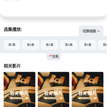
选集播放:
切换线路
第1集
第2集
第3集
第4集
第5集
第
选集
相关影片