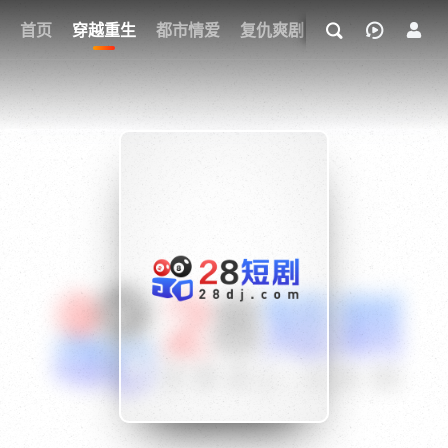
我的观影记录
首页
穿越重生
都市情爱
复仇爽剧
玄幻武侠
奇幻
{if condition="$obj.vod_points