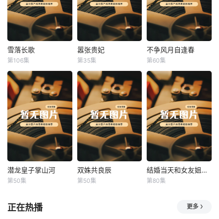
雪落长歌
嚣张贵妃
不争风月自逢春
雪落长歌
嚣张贵妃
不争风月自逢春
第106集
第35集
第60集
未知
未知
未知
潜龙皇子掌山河
双姝共良辰
结婚当天和女友姐姐一起穿越了
潜龙皇子掌山河
双姝共良辰
结婚当天和女友姐姐一起穿越了
第50集
第50集
第80集
未知
未知
何釗遠、邵依蕊
正在热播
更多