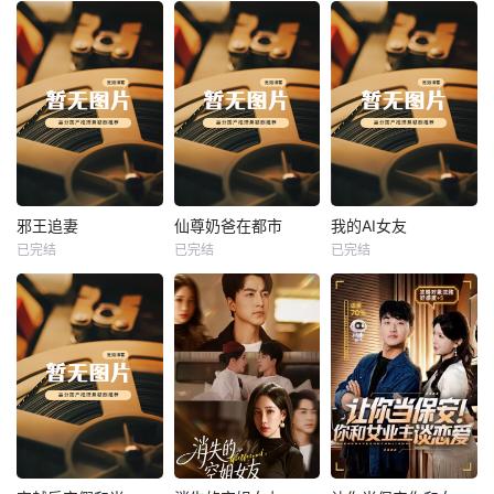
热播
热播
热播
邪王追妻
仙尊奶爸在都市
我的AI女友
已完结
已完结
已完结
邪王追妻
仙尊奶爸在都市
我的AI女友
未知
未知
未知
热播
热播
热播