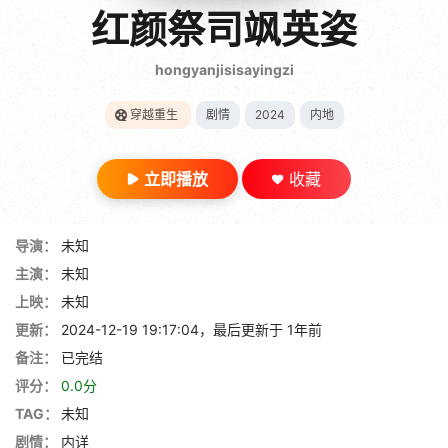
gt 0"}
红颜祭司飒英姿
28短剧
hongyanjisisayingzi
穿越重生
剧情
2024
内地
立即播放
收藏
导演：
未知
主演：
未知
上映：
未知
更新：
2024-12-19 19:17:04，最后更新于 1年前
备注：
已完结
评分：
0.0分
TAG：
未知
剧情：
内详