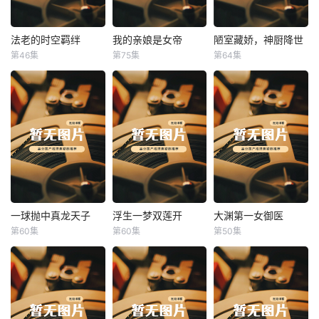
法老的时空羁绊
我的亲娘是女帝
陋室藏娇，神厨降世
法老的时空羁绊
我的亲娘是女帝
陋室藏娇，神厨降世
第46集
第75集
第64集
未知
未知
未知
一球抛中真龙天子
浮生一梦双莲开
大渊第一女御医
一球抛中真龙天子
浮生一梦双莲开
大渊第一女御医
第60集
第60集
第50集
未知
未知
未知