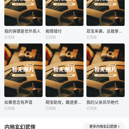
热播
热播
热播
我的保镖是世外高人
痴情错付
双宝来袭，总裁爹地追妻忙
已完结
已完结
已完结
我的保镖是世外高人
痴情错付
双宝来袭，总裁爹地追妻忙
未知
未知
未知
热播
热播
热播
如果思念有声音
萌宝助攻，霸道爹地又宠又撩
我的父亲风华绝代
已完结
已完结
已完结
如果思念有声音
萌宝助攻，霸道爹地又宠又撩
我的父亲风华绝代
未知
未知
未知
内地玄幻武侠
更多内地玄幻武侠