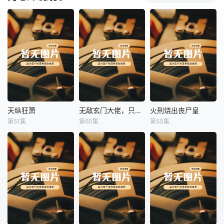
天纵狂萧
无敌玄门大佬，只听姐姐的话
火刑烧出丧尸皇
天纵狂萧
无敌玄门大佬，只听姐姐的话
火刑烧出丧尸皇
第51集
第60集
第50集
未知
未知
未知