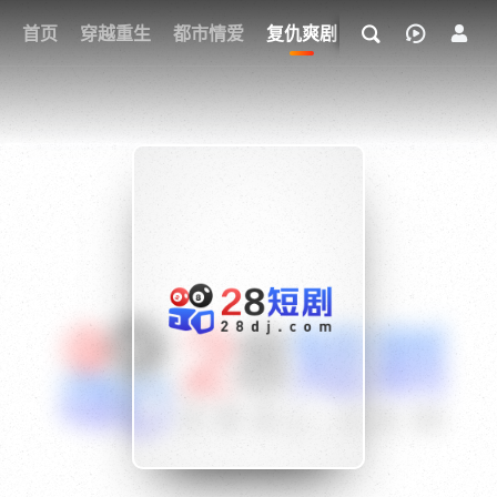
我的观影记录
首页
穿越重生
都市情爱
复仇爽剧
玄幻武侠
奇幻
{if condition="$obj.vod_points