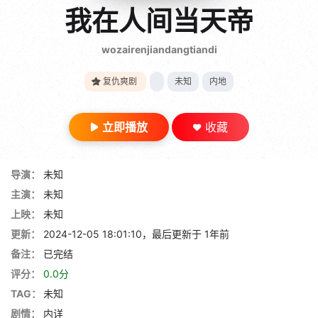
gt 0"}
我在人间当天帝
28短剧
wozairenjiandangtiandi
复仇爽剧
未知
内地
立即播放
收藏
导演：
未知
主演：
未知
上映：
未知
更新：
2024-12-05 18:01:10，最后更新于 1年前
备注：
已完结
评分：
0.0分
TAG：
未知
剧情：
内详