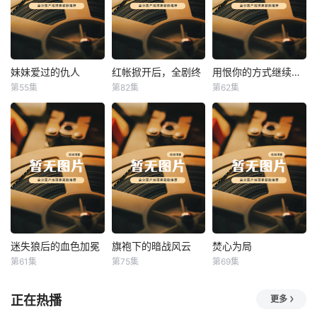
妹妹爱过的仇人
红帐掀开后，全剧终
用恨你的方式继续爱你
妹妹爱过的仇人
红帐掀开后，全剧终
用恨你的方式继续爱你
第55集
第82集
第62集
未知
未知
未知
迷失狼后的血色加冕
旗袍下的暗战风云
焚心为局
迷失狼后的血色加冕
旗袍下的暗战风云
焚心为局
第61集
第75集
第69集
未知
未知
未知
正在热播
更多