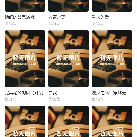
她们的禁忌游戏
首富之妻
重来的爱
她们的禁忌游戏
首富之妻
重来的爱
第30集
第41集
第30集
未知
未知
未知
完美老公的囚鸟计划
尝我
烈火之路：穿越无人区
完美老公的囚鸟计划
尝我
烈火之路：穿越无人区
第51集
第50集
第49集
未知
未知
未知