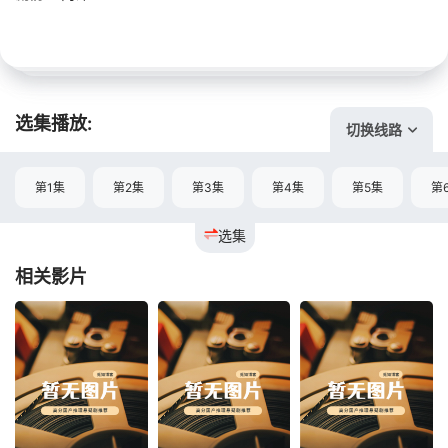
选集播放:
切换线路
第1集
第2集
第3集
第4集
第5集
第
选集
相关影片