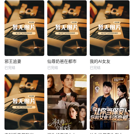
热播
热播
热播
邪王追妻
仙尊奶爸在都市
我的AI女友
已完结
已完结
已完结
邪王追妻
仙尊奶爸在都市
我的AI女友
未知
未知
未知
热播
热播
热播