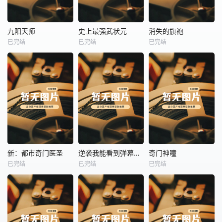
热播
热播
热播
九阳天师
史上最强武状元
消失的旗袍
已完结
已完结
已完结
九阳天师
史上最强武状元
消失的旗袍
未知
未知
未知
热播
热播
热播
新：都市奇门医圣
逆袭我能看到弹幕提示
奇门神瞳
已完结
已完结
已完结
新：都市奇门医圣
逆袭我能看到弹幕提示
奇门神瞳
未知
未知
未知