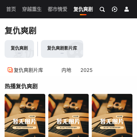
我的观影记录
首页
穿越重生
都市情爱
复仇爽剧
玄幻武侠
奇幻
复仇爽剧
复仇爽剧
复仇爽剧影片库
复仇爽剧
复仇爽剧片库
内地
2025
热播复仇爽剧