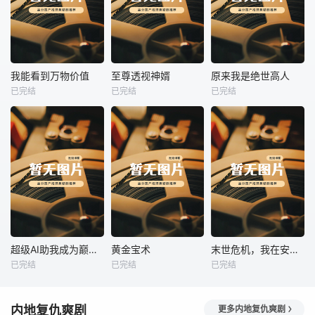
热播
热播
热播
我能看到万物价值
至尊透视神婿
原来我是绝世高人
已完结
已完结
已完结
我能看到万物价值
至尊透视神婿
原来我是绝世高人
未知
未知
未知
热播
热播
热播
超级AI助我成为巅峰神豪
黄金宝术
末世危机，我在安全屋里做大佬
已完结
已完结
已完结
超级AI助我成为巅峰神豪
黄金宝术
末世危机，我在安全屋里做大佬
未知
未知
未知
内地复仇爽剧
更多内地复仇爽剧