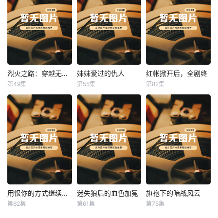
烈火之路：穿越无人区
妹妹爱过的仇人
红帐掀开后，全剧终
烈火之路：穿越无人区
妹妹爱过的仇人
红帐掀开后，全剧终
第49集
第55集
第82集
未知
未知
未知
用恨你的方式继续爱你
迷失狼后的血色加冕
旗袍下的暗战风云
用恨你的方式继续爱你
迷失狼后的血色加冕
旗袍下的暗战风云
第62集
第61集
第75集
未知
未知
未知