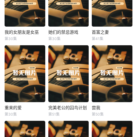
我的女朋友是女巫
她们的禁忌游戏
首富之妻
我的女朋友是女巫
她们的禁忌游戏
首富之妻
第30集
第30集
第41集
未知
未知
未知
重来的爱
完美老公的囚鸟计划
尝我
重来的爱
完美老公的囚鸟计划
尝我
第30集
第51集
第50集
未知
未知
未知