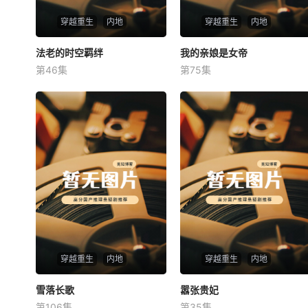
穿越重生
内地
穿越重生
内地
法老的时空羁绊
法老的时空羁绊
我的亲娘是女帝
我的亲娘是女帝
第46集
第75集
未知
未知
穿越重生
内地
穿越重生
内地
雪落长歌
雪落长歌
嚣张贵妃
嚣张贵妃
第106集
第35集