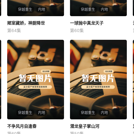
穿越重生
内地
穿越重生
内地
陋室藏娇，神厨降世
陋室藏娇，神厨降世
一球抛中真龙天子
一球抛中真龙天子
第64集
第60集
未知
未知
穿越重生
内地
穿越重生
内地
不争风月自逢春
不争风月自逢春
潜龙皇子掌山河
潜龙皇子掌山河
第60集
第50集