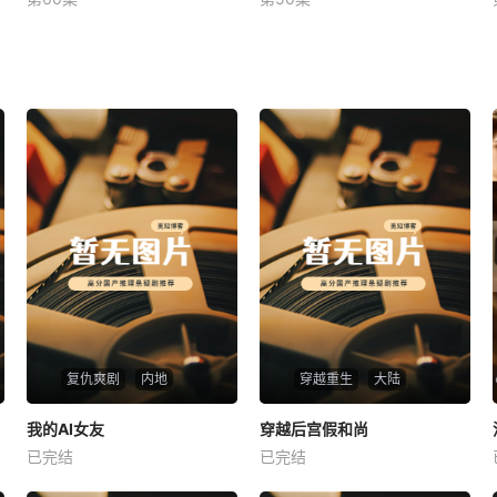
未知
未知
复仇爽剧
内地
穿越重生
大陆
热播
热播
我的AI女友
穿越后宫假和尚
我的AI女友
穿越后宫假和尚
已完结
已完结
未知
未知