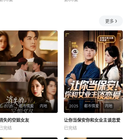
未知
何釗遠、邵依蕊
更多
2025
都市情爱
内地
2025
都市情爱
内地
热播
热播
消失的空姐女友
让你当保安你和女业主谈恋爱
消失的空姐女友
让你当保安你和女业主谈恋爱
已完结
已完结
未知
未知