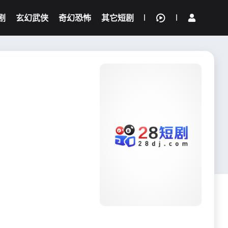
剧
玄幻武侠
奇幻恐怖
其它短剧
我的观影记录
{if condition="$obj.vod_points
gt 0"}