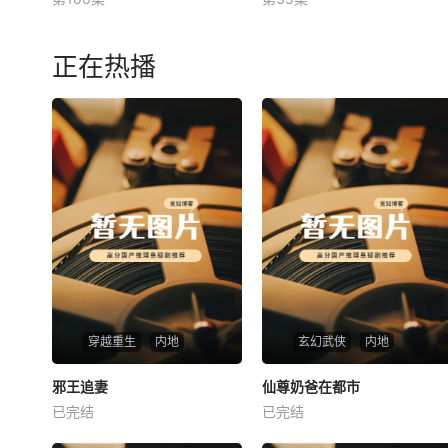
未知
未知
正在热播
穿越重生
内地
玄幻武侠
内地
热播
热播
邪王追妻
仙尊奶爸在都市
邪王追妻
仙尊奶爸在都市
已完结
已完结
未知
未知