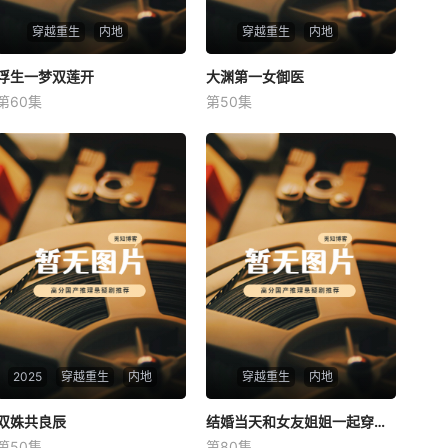
穿越重生
内地
穿越重生
内地
浮生一梦双莲开
浮生一梦双莲开
大渊第一女御医
大渊第一女御医
第60集
第50集
未知
未知
2025
穿越重生
内地
穿越重生
内地
双姝共良辰
双姝共良辰
结婚当天和女友姐姐一起穿越了
结婚当天和女友姐姐一起穿越了
第50集
第80集