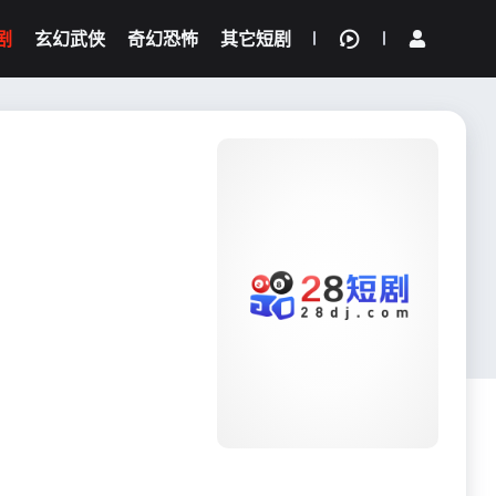
剧
玄幻武侠
奇幻恐怖
其它短剧
我的观影记录
{if condition="$obj.vod_points
gt 0"}