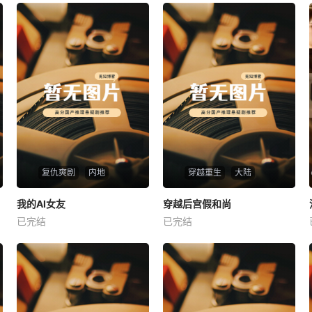
复仇爽剧
内地
穿越重生
大陆
热播
热播
我的AI女友
穿越后宫假和尚
我的AI女友
穿越后宫假和尚
已完结
已完结
未知
未知