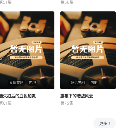
第51集
第50集
未知
未知
复仇爽剧
内地
复仇爽剧
内地
迷失狼后的血色加冕
迷失狼后的血色加冕
旗袍下的暗战风云
旗袍下的暗战风云
第61集
第75集
未知
未知
更多