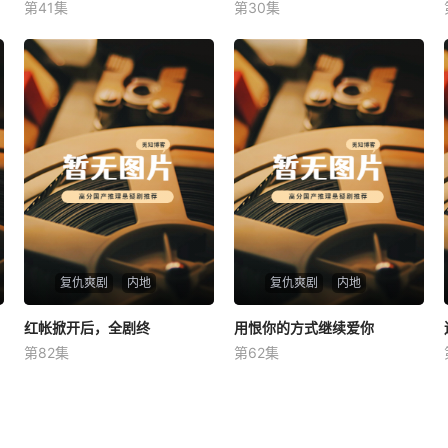
第41集
第30集
未知
未知
复仇爽剧
内地
复仇爽剧
内地
红帐掀开后，全剧终
红帐掀开后，全剧终
用恨你的方式继续爱你
用恨你的方式继续爱你
第82集
第62集
未知
未知