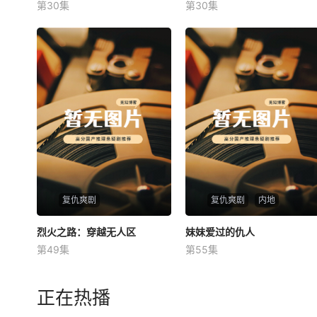
第30集
第30集
未知
未知
复仇爽剧
复仇爽剧
内地
烈火之路：穿越无人区
烈火之路：穿越无人区
妹妹爱过的仇人
妹妹爱过的仇人
第49集
第55集
未知
未知
正在热播