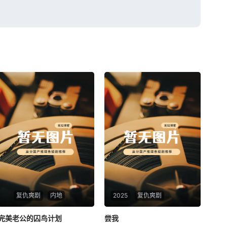
复仇爽剧
内地
2025
复仇爽剧
完美老公的囚鸟计划
完美老公的囚鸟计划
尝我
尝我