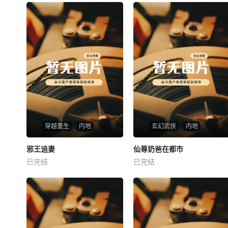
穿越重生
内地
玄幻武侠
内地
热播
热播
邪王追妻
仙尊奶爸在都市
邪王追妻
仙尊奶爸在都市
已完结
已完结
未知
未知