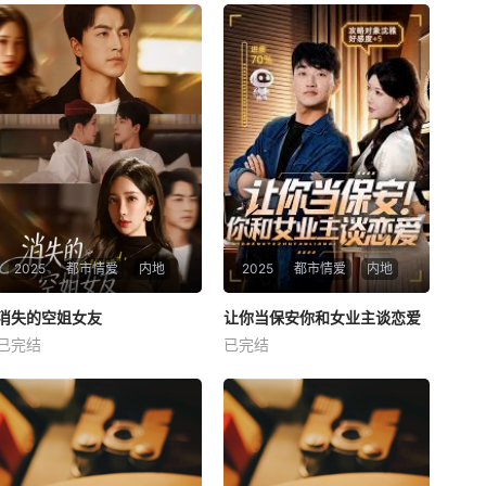
2025
都市情爱
内地
2025
都市情爱
内地
热播
热播
消失的空姐女友
让你当保安你和女业主谈恋爱
消失的空姐女友
让你当保安你和女业主谈恋爱
已完结
已完结
未知
未知