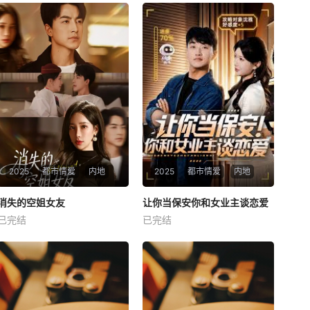
2025
都市情爱
内地
2025
都市情爱
内地
热播
热播
消失的空姐女友
让你当保安你和女业主谈恋爱
消失的空姐女友
让你当保安你和女业主谈恋爱
已完结
已完结
未知
未知