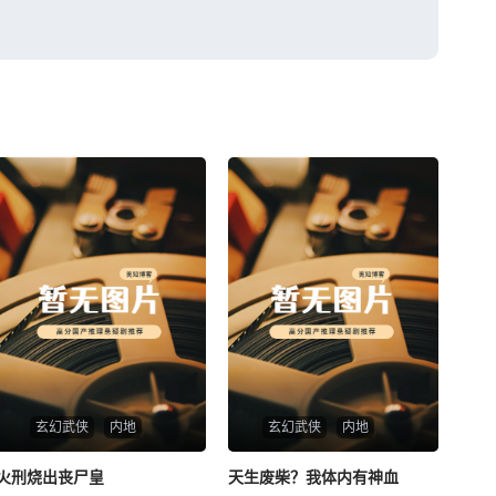
玄幻武侠
内地
玄幻武侠
内地
火刑烧出丧尸皇
火刑烧出丧尸皇
天生废柴？我体内有神血
天生废柴？我体内有神血