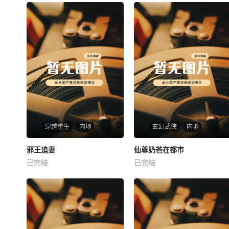
穿越重生
内地
玄幻武侠
内地
热播
热播
邪王追妻
仙尊奶爸在都市
邪王追妻
仙尊奶爸在都市
已完结
已完结
未知
未知