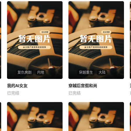
复仇爽剧
内地
穿越重生
大陆
热播
热播
我的AI女友
穿越后宫假和尚
我的AI女友
穿越后宫假和尚
已完结
已完结
未知
未知