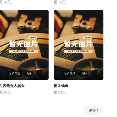
第50集
第50集
未知
未知
玄幻武侠
内地
玄幻武侠
内地
万古最强大魔头
万古最强大魔头
氪金仙尊
氪金仙尊
第66集
第93集
未知
未知
更多