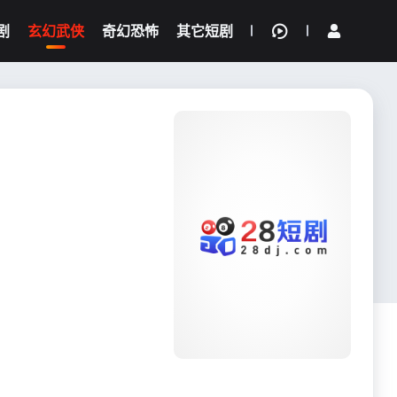
剧
玄幻武侠
奇幻恐怖
其它短剧
我的观影记录
{if condition="$obj.vod_points
gt 0"}