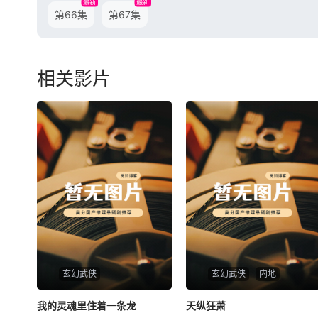
最新
最新
第66集
第67集
相关影片
玄幻武侠
玄幻武侠
内地
我的灵魂里住着一条龙
我的灵魂里住着一条龙
天纵狂萧
天纵狂萧