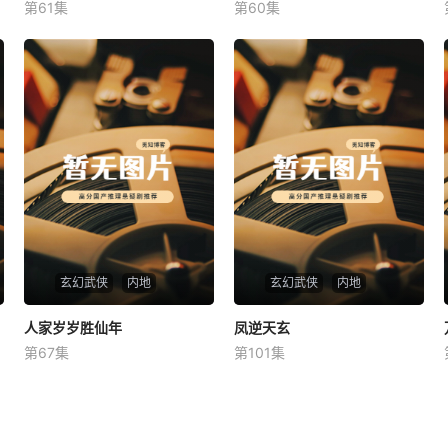
第61集
第60集
未知
未知
玄幻武侠
内地
玄幻武侠
内地
人家岁岁胜仙年
人家岁岁胜仙年
凤逆天玄
凤逆天玄
第67集
第101集
未知
未知