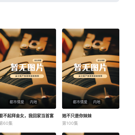
都市情爱
内地
都市情爱
内地
娶不起拜金女，我回家当首富
娶不起拜金女，我回家当首富
她不只是你妹妹
她不只是你妹妹
第60集
第100集
未知
未知