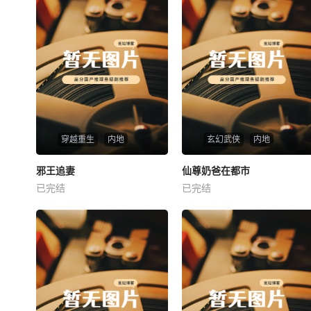
穿越重生
内地
玄幻武侠
内地
热播
热播
邪王追妻
仙尊奶爸在都市
邪王追妻
仙尊奶爸在都市
已完结
已完结
未知
未知