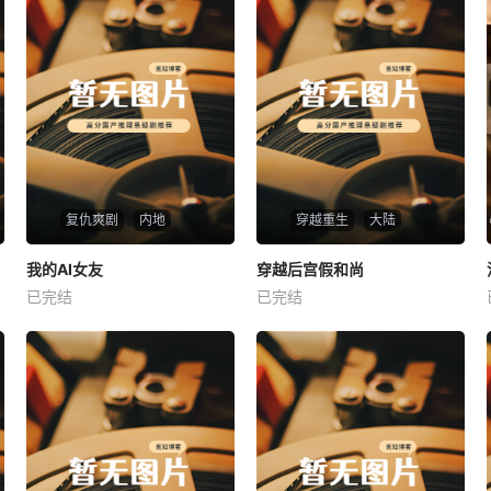
复仇爽剧
内地
穿越重生
大陆
热播
热播
我的AI女友
穿越后宫假和尚
我的AI女友
穿越后宫假和尚
已完结
已完结
未知
未知