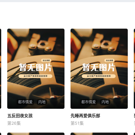
都市情爱
内地
都市情爱
内地
五反田夜女孩
五反田夜女孩
先睡再爱俱乐部
先睡再爱俱乐部
第26集
第51集
未知
未知