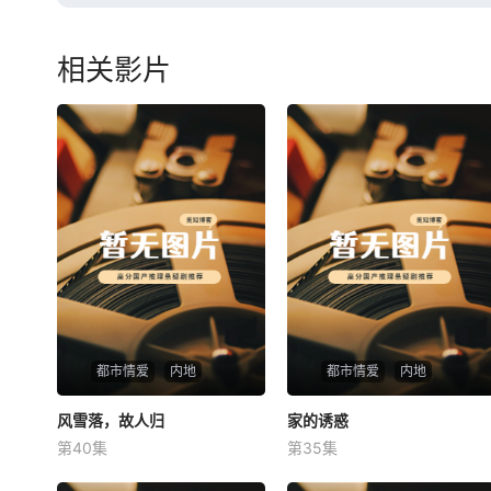
相关影片
都市情爱
内地
都市情爱
内地
风雪落，故人归
风雪落，故人归
家的诱惑
家的诱惑
第40集
第35集
未知
未知