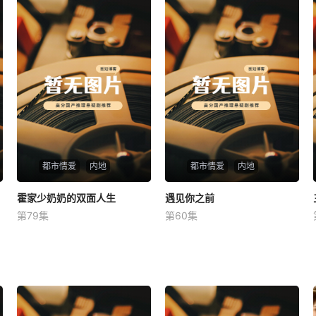
都市情爱
内地
都市情爱
内地
霍家少奶奶的双面人生
霍家少奶奶的双面人生
遇见你之前
遇见你之前
第79集
第60集
未知
未知