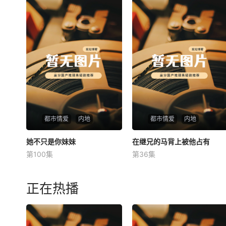
都市情爱
内地
都市情爱
内地
她不只是你妹妹
她不只是你妹妹
在继兄的马背上被他占有
在继兄的马背上被他占有
第100集
第36集
未知
未知
正在热播