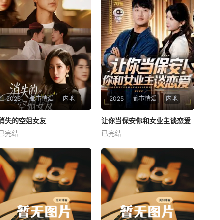
2025
都市情爱
内地
2025
都市情爱
内地
热播
热播
消失的空姐女友
让你当保安你和女业主谈恋爱
消失的空姐女友
让你当保安你和女业主谈恋爱
已完结
已完结
未知
未知