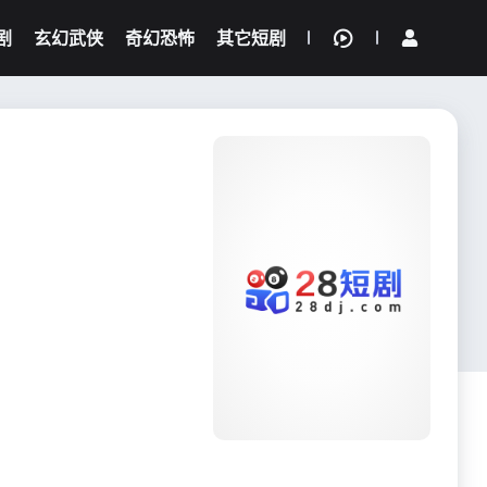
剧
玄幻武侠
奇幻恐怖
其它短剧
我的观影记录
{if condition="$obj.vod_points
gt 0"}