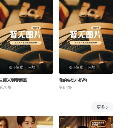
都市情爱
内地
都市情爱
内地
三厘米到零距离
三厘米到零距离
我的失忆小奶狗
我的失忆小奶狗
第70集
第64集
未知
未知
更多