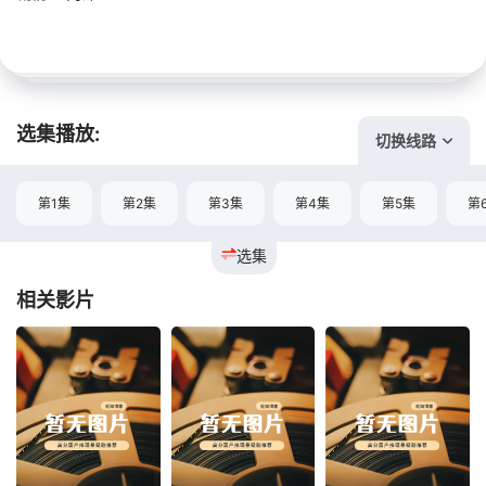
选集播放:
切换线路
第1集
第2集
第3集
第4集
第5集
第
选集
相关影片