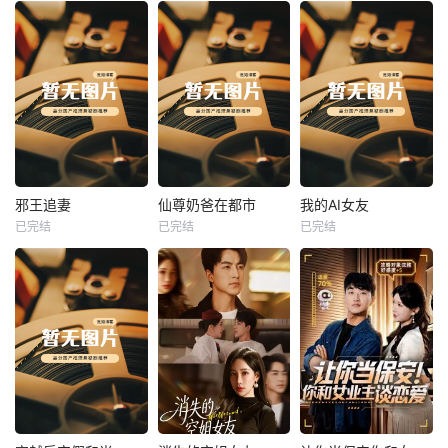
热播
热播
热播
邪王追妻
仙尊奶爸在都市
我的AI女友
已完结
已完结
已完结
邪王追妻
仙尊奶爸在都市
我的AI女友
未知
未知
未知
热播
热播
热播