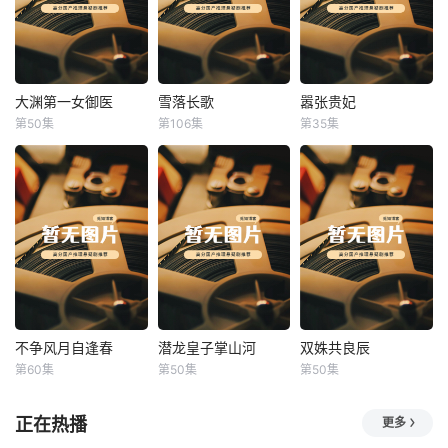
大渊第一女御医
雪落长歌
嚣张贵妃
大渊第一女御医
雪落长歌
嚣张贵妃
第50集
第106集
第35集
未知
未知
未知
不争风月自逢春
潜龙皇子掌山河
双姝共良辰
不争风月自逢春
潜龙皇子掌山河
双姝共良辰
第60集
第50集
第50集
未知
未知
未知
正在热播
更多