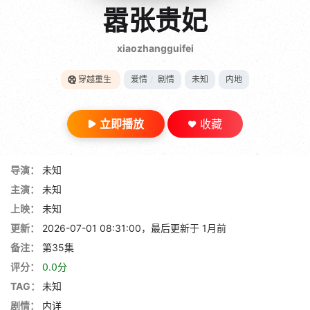
gt 0"}
嚣张贵妃
28短剧
xiaozhangguifei
穿越重生
爱情
/
剧情
未知
内地
立即播放
收藏
导演：
未知
主演：
未知
上映：
未知
更新：
2026-07-01 08:31:00，最后更新于 1月前
备注：
第35集
评分：
0.0分
TAG：
未知
剧情：
内详