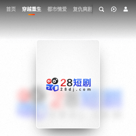
我的观影记录
首页
穿越重生
都市情爱
复仇爽剧
玄幻武侠
奇幻
{if condition="$obj.vod_points