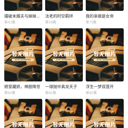
撞破未婚夫与妹妹打野战
法老的时空羁绊
我的亲娘是女帝
撞破未婚夫与妹妹打野战
法老的时空羁绊
我的亲娘是女帝
第42集
第46集
第75集
未知
未知
未知
陋室藏娇，神厨降世
一球抛中真龙天子
浮生一梦双莲开
陋室藏娇，神厨降世
一球抛中真龙天子
浮生一梦双莲开
第64集
第60集
第60集
未知
未知
未知