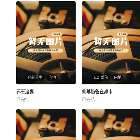
穿越重生
内地
玄幻武侠
内地
热播
热播
邪王追妻
仙尊奶爸在都市
邪王追妻
仙尊奶爸在都市
已完结
已完结
未知
未知