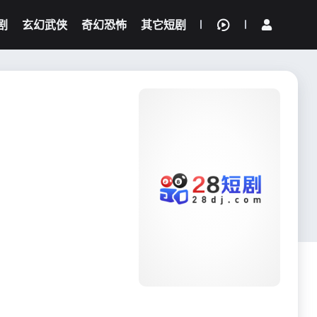
剧
玄幻武侠
奇幻恐怖
其它短剧
我的观影记录
{if condition="$obj.vod_points
gt 0"}