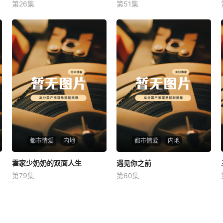
第26集
第51集
未知
未知
都市情爱
内地
都市情爱
内地
霍家少奶奶的双面人生
霍家少奶奶的双面人生
遇见你之前
遇见你之前
第79集
第60集
未知
未知