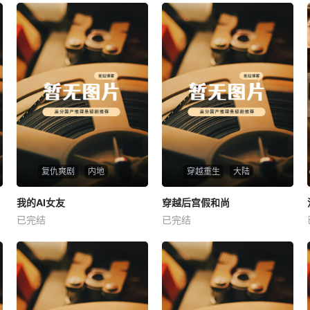
复仇爽剧
内地
穿越重生
大陆
热播
热播
我的AI女友
穿越后宫假和尚
我的AI女友
穿越后宫假和尚
已完结
已完结
未知
未知