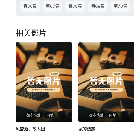
第66集
第67集
第68集
第69集
第70集
相关影片
都市情爱
内地
都市情爱
内地
风雪落，故人归
风雪落，故人归
家的诱惑
家的诱惑