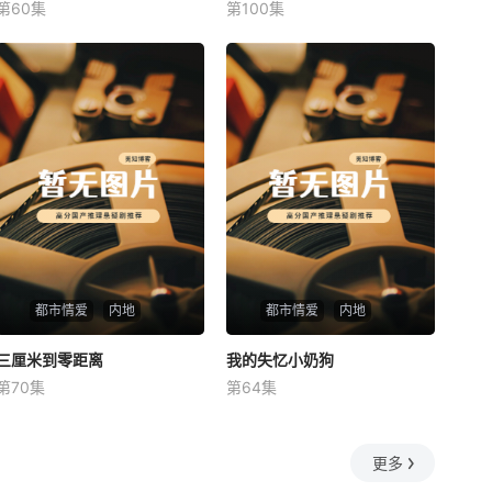
第60集
第100集
未知
未知
都市情爱
内地
都市情爱
内地
三厘米到零距离
三厘米到零距离
我的失忆小奶狗
我的失忆小奶狗
第70集
第64集
未知
未知
更多