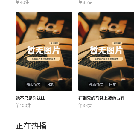
第40集
第35集
未知
未知
都市情爱
内地
都市情爱
内地
她不只是你妹妹
她不只是你妹妹
在继兄的马背上被他占有
在继兄的马背上被他占有
第100集
第36集
未知
未知
正在热播