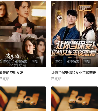
2025
都市情爱
内地
2025
都市情爱
内地
热播
热播
消失的空姐女友
让你当保安你和女业主谈恋爱
消失的空姐女友
让你当保安你和女业主谈恋爱
已完结
已完结
未知
未知