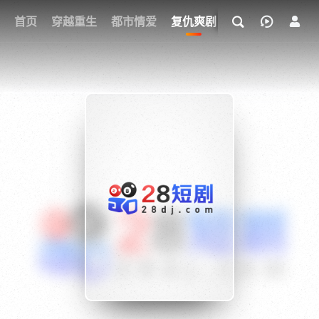
我的观影记录
首页
穿越重生
都市情爱
复仇爽剧
玄幻武侠
奇幻
{if condition="$obj.vod_points