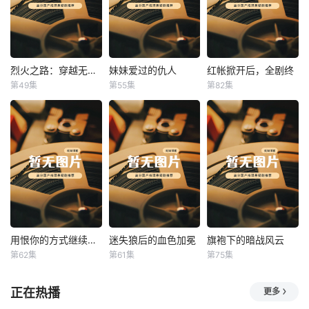
烈火之路：穿越无人区
妹妹爱过的仇人
红帐掀开后，全剧终
烈火之路：穿越无人区
妹妹爱过的仇人
红帐掀开后，全剧终
第49集
第55集
第82集
未知
未知
未知
用恨你的方式继续爱你
迷失狼后的血色加冕
旗袍下的暗战风云
用恨你的方式继续爱你
迷失狼后的血色加冕
旗袍下的暗战风云
第62集
第61集
第75集
未知
未知
未知
正在热播
更多