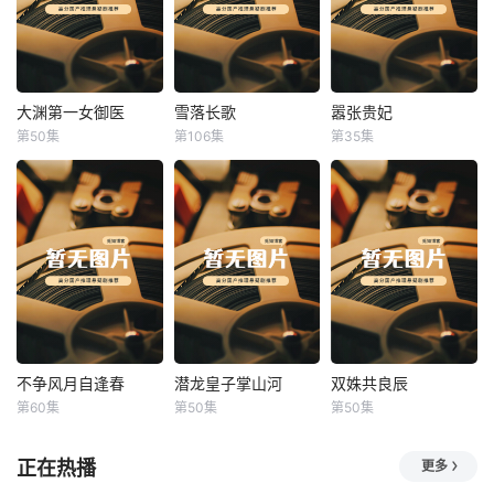
大渊第一女御医
雪落长歌
嚣张贵妃
大渊第一女御医
雪落长歌
嚣张贵妃
第50集
第106集
第35集
未知
未知
未知
不争风月自逢春
潜龙皇子掌山河
双姝共良辰
不争风月自逢春
潜龙皇子掌山河
双姝共良辰
第60集
第50集
第50集
未知
未知
未知
正在热播
更多