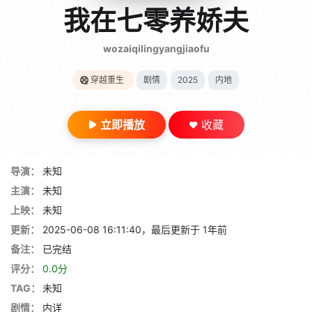
gt 0"}
我在七零养娇夫
28短剧
wozaiqilingyangjiaofu
穿越重生
剧情
2025
内地
立即播放
收藏
导演：
未知
主演：
未知
上映：
未知
更新：
2025-06-08 16:11:40，最后更新于 1年前
备注：
已完结
评分：
0.0分
TAG：
未知
剧情：
内详