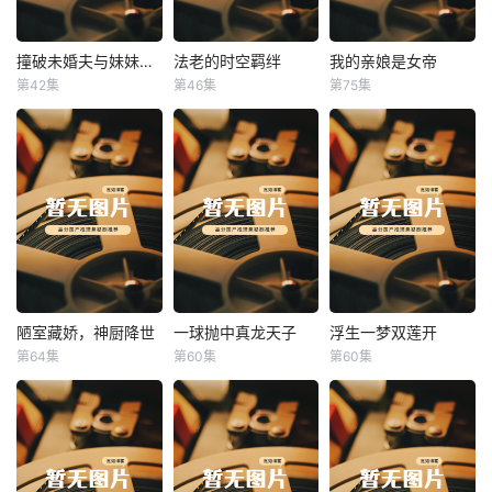
撞破未婚夫与妹妹打野战
法老的时空羁绊
我的亲娘是女帝
撞破未婚夫与妹妹打野战
法老的时空羁绊
我的亲娘是女帝
第42集
第46集
第75集
未知
未知
未知
陋室藏娇，神厨降世
一球抛中真龙天子
浮生一梦双莲开
陋室藏娇，神厨降世
一球抛中真龙天子
浮生一梦双莲开
第64集
第60集
第60集
未知
未知
未知