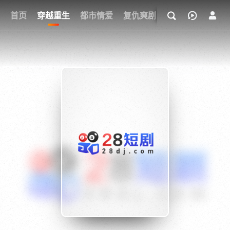
我的观影记录
首页
穿越重生
都市情爱
复仇爽剧
玄幻武侠
奇幻
{if condition="$obj.vod_points