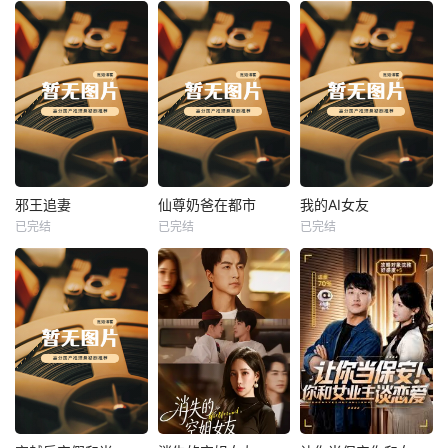
热播
热播
热播
邪王追妻
仙尊奶爸在都市
我的AI女友
已完结
已完结
已完结
邪王追妻
仙尊奶爸在都市
我的AI女友
未知
未知
未知
热播
热播
热播