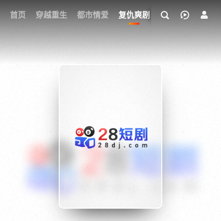
我的观影记录
首页
穿越重生
都市情爱
复仇爽剧
玄幻武侠
奇幻
{if condition="$obj.vod_points