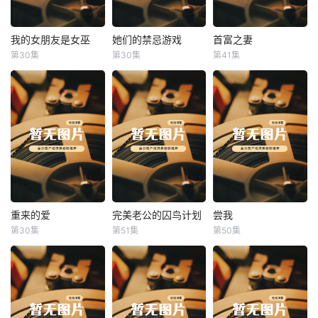
我的女朋友是女巫
她们的禁忌游戏
首富之妻
我的女朋友是女巫
她们的禁忌游戏
首富之妻
第30集
第30集
第41集
未知
未知
未知
重来的爱
完美老公的囚鸟计划
尝我
重来的爱
完美老公的囚鸟计划
尝我
第30集
第51集
第50集
未知
未知
未知