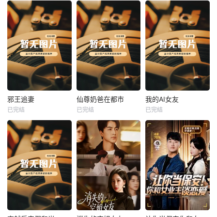
热播
热播
热播
邪王追妻
仙尊奶爸在都市
我的AI女友
已完结
已完结
已完结
邪王追妻
仙尊奶爸在都市
我的AI女友
未知
未知
未知
热播
热播
热播