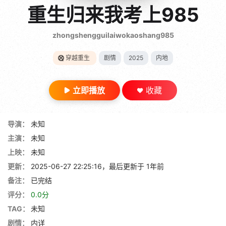
gt 0"}
重生归来我考上985
28短剧
zhongshengguilaiwokaoshang985
穿越重生
剧情
2025
内地
立即播放
收藏
导演：
未知
主演：
未知
上映：
未知
更新：
2025-06-27 22:25:16，最后更新于 1年前
备注：
已完结
评分：
0.0分
TAG：
未知
剧情：
内详