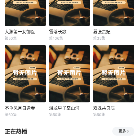
大渊第一女御医
雪落长歌
嚣张贵妃
大渊第一女御医
雪落长歌
嚣张贵妃
第50集
第106集
第35集
未知
未知
未知
不争风月自逢春
潜龙皇子掌山河
双姝共良辰
不争风月自逢春
潜龙皇子掌山河
双姝共良辰
第60集
第50集
第50集
未知
未知
未知
正在热播
更多