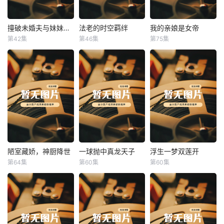
撞破未婚夫与妹妹打野战
法老的时空羁绊
我的亲娘是女帝
撞破未婚夫与妹妹打野战
法老的时空羁绊
我的亲娘是女帝
第42集
第46集
第75集
未知
未知
未知
陋室藏娇，神厨降世
一球抛中真龙天子
浮生一梦双莲开
陋室藏娇，神厨降世
一球抛中真龙天子
浮生一梦双莲开
第64集
第60集
第60集
未知
未知
未知