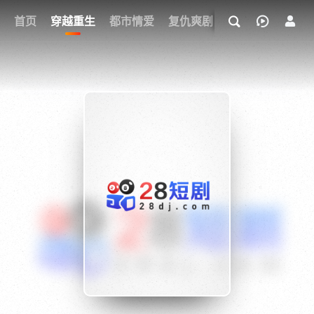
我的观影记录
首页
穿越重生
都市情爱
复仇爽剧
玄幻武侠
奇幻
{if condition="$obj.vod_points