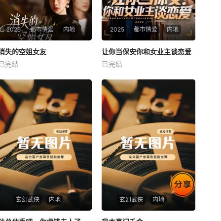
2025
都市情爱
内地
2025
都市情爱
内地
热播
热播
消失的空姐女友
让你当保安你和女业主谈恋爱
消失的空姐女友
让你当保安你和女业主谈恋爱
已完结
已完结
未知
未知
玄幻武侠
内地
玄幻武侠
内地
热播
热播