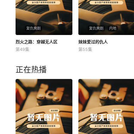
复仇爽剧
复仇爽剧
内地
烈火之路：穿越无人区
烈火之路：穿越无人区
妹妹爱过的仇人
妹妹爱过的仇人
第49集
第55集
未知
未知
正在热播