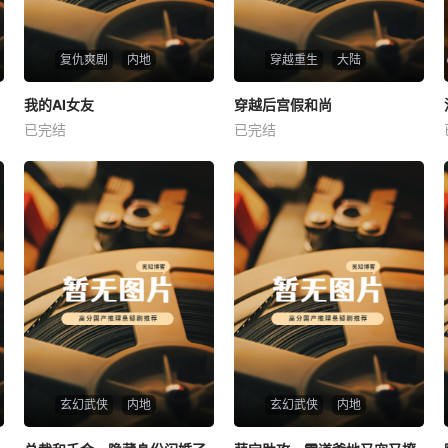
复仇爽剧
内地
穿越重生
大陆
热播
热播
我的AI女友
穿越后宫假和尚
我的AI女友
穿越后宫假和尚
已完结
已完结
未知
未知
玄幻武侠
内地
玄幻武侠
内地
热播
热播