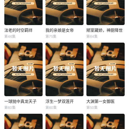
法老的时空羁绊
我的亲娘是女帝
陋室藏娇，神厨降世
法老的时空羁绊
我的亲娘是女帝
陋室藏娇，神厨降世
第46集
第75集
第64集
未知
未知
未知
一球抛中真龙天子
浮生一梦双莲开
大渊第一女御医
一球抛中真龙天子
浮生一梦双莲开
大渊第一女御医
第60集
第60集
第50集
未知
未知
未知