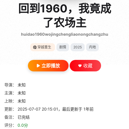
gt 0"}
回到1960，我竟成
28短剧
了农场主
huidao1960wojingchengliaonongchangzhu
穿越重生
剧情
2025
内地
立即播放
收藏
导演：
未知
主演：
未知
上映：
未知
更新：
2025-07-07 20:15:01，最后更新于 1年前
备注：
已完结
评分：
0.0分