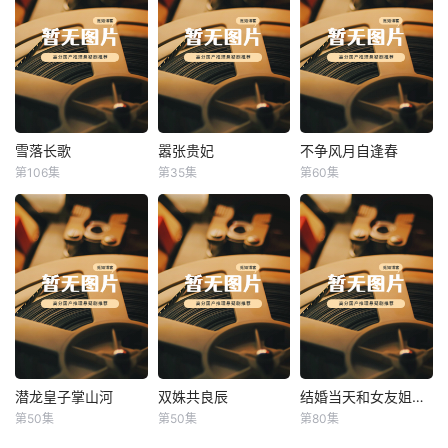
雪落长歌
嚣张贵妃
不争风月自逢春
雪落长歌
嚣张贵妃
不争风月自逢春
第106集
第35集
第60集
未知
未知
未知
潜龙皇子掌山河
双姝共良辰
结婚当天和女友姐姐一起穿越了
潜龙皇子掌山河
双姝共良辰
结婚当天和女友姐姐一起穿越了
第50集
第50集
第80集
未知
未知
何釗遠、邵依蕊