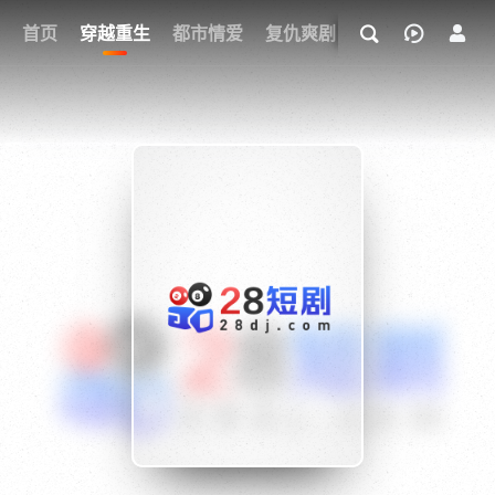
我的观影记录
首页
穿越重生
都市情爱
复仇爽剧
玄幻武侠
奇幻
{if condition="$obj.vod_points