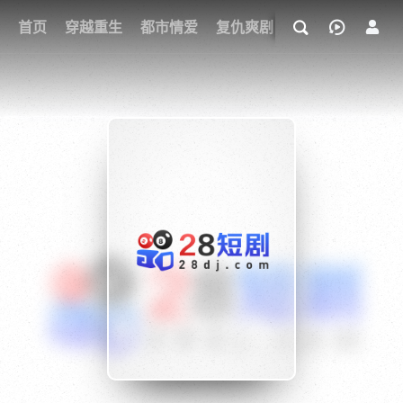
我的观影记录
首页
穿越重生
都市情爱
复仇爽剧
玄幻武侠
奇幻
{if condition="$obj.vod_points