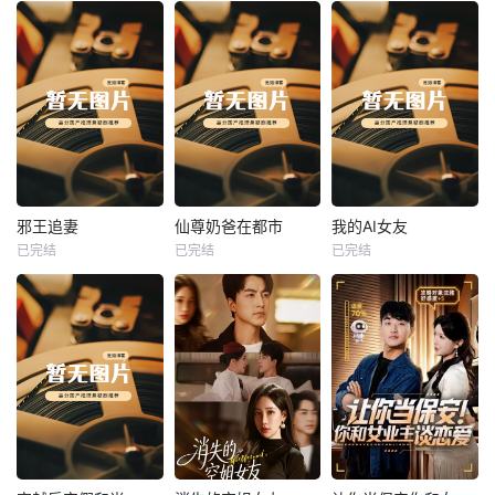
热播
热播
热播
邪王追妻
仙尊奶爸在都市
我的AI女友
已完结
已完结
已完结
邪王追妻
仙尊奶爸在都市
我的AI女友
未知
未知
未知
热播
热播
热播