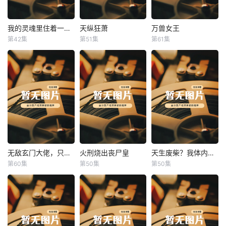
我的灵魂里住着一条龙
天纵狂萧
万兽女王
我的灵魂里住着一条龙
天纵狂萧
万兽女王
第42集
第51集
第61集
未知
未知
未知
无敌玄门大佬，只听姐姐的话
火刑烧出丧尸皇
天生废柴？我体内有神血
无敌玄门大佬，只听姐姐的话
火刑烧出丧尸皇
天生废柴？我体内有神血
第60集
第50集
第50集
未知
未知
未知