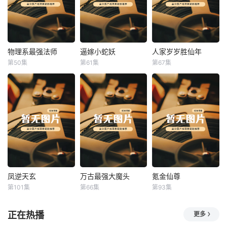
物理系最强法师
逼嫁小蛇妖
人家岁岁胜仙年
物理系最强法师
逼嫁小蛇妖
人家岁岁胜仙年
第50集
第61集
第67集
未知
未知
未知
凤逆天玄
万古最强大魔头
氪金仙尊
凤逆天玄
万古最强大魔头
氪金仙尊
第101集
第66集
第93集
未知
未知
未知
正在热播
更多