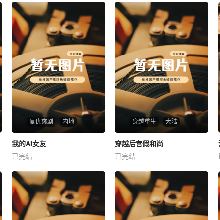
复仇爽剧
内地
穿越重生
大陆
热播
热播
我的AI女友
穿越后宫假和尚
我的AI女友
穿越后宫假和尚
已完结
已完结
未知
未知