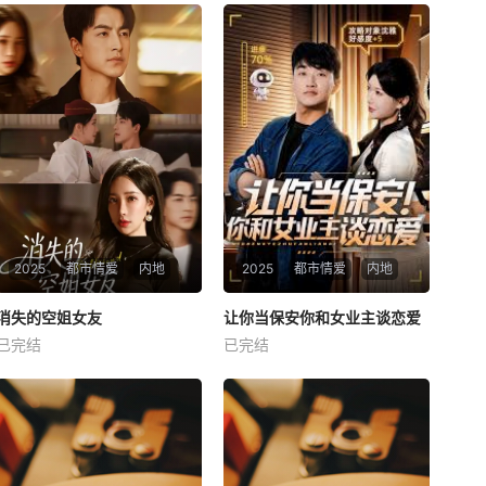
2025
都市情爱
内地
2025
都市情爱
内地
热播
热播
消失的空姐女友
让你当保安你和女业主谈恋爱
消失的空姐女友
让你当保安你和女业主谈恋爱
已完结
已完结
未知
未知