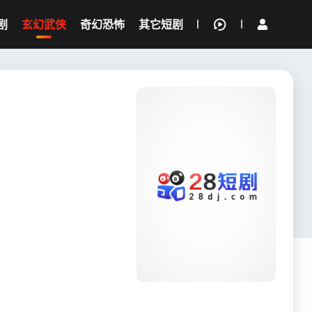
剧
玄幻武侠
奇幻恐怖
其它短剧
我的观影记录
{if condition="$obj.vod_points
gt 0"}