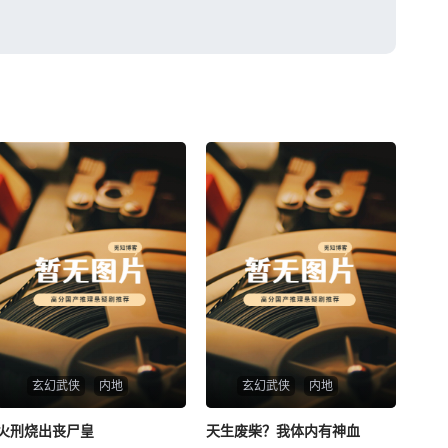
玄幻武侠
内地
玄幻武侠
内地
火刑烧出丧尸皇
火刑烧出丧尸皇
天生废柴？我体内有神血
天生废柴？我体内有神血