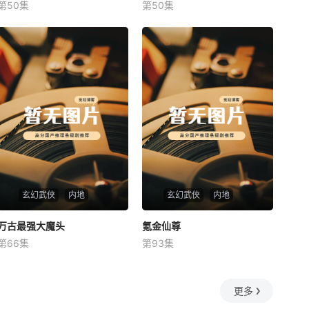
第50集
第50集
未知
未知
玄幻武侠
内地
玄幻武侠
内地
万古最强大魔头
万古最强大魔头
氪金仙尊
氪金仙尊
第66集
第93集
未知
未知
更多