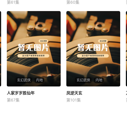
第61集
第60集
未知
未知
玄幻武侠
内地
玄幻武侠
内地
人家岁岁胜仙年
人家岁岁胜仙年
凤逆天玄
凤逆天玄
第67集
第101集
未知
未知