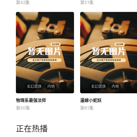
第42集
第51集
未知
未知
玄幻武侠
内地
玄幻武侠
内地
物理系最强法师
物理系最强法师
逼嫁小蛇妖
逼嫁小蛇妖
第50集
第61集
未知
未知
正在热播