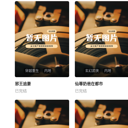
穿越重生
内地
玄幻武侠
内地
热播
热播
邪王追妻
仙尊奶爸在都市
邪王追妻
仙尊奶爸在都市
已完结
已完结
未知
未知