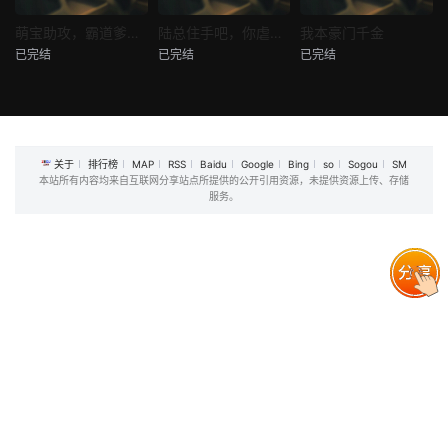
热播
热播
热播
萌宝助攻，霸道爹地又宠又撩
陆总住手吧，你虐错夫人了
我本豪门千金
已完结
已完结
已完结
萌宝助攻，霸道爹地又宠又撩
陆总住手吧，你虐错夫人了
我本豪门千金
未知
未知
未知
关于
排行榜
MAP
RSS
Baidu
Google
Bing
so
Sogou
SM
本站所有内容均来自互联网分享站点所提供的公开引用资源，未提供资源上传、存储
服务。