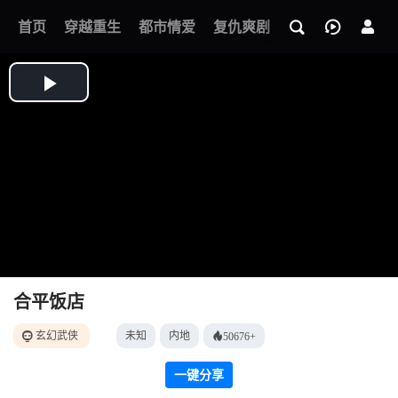
我的观影记录
首页
穿越重生
都市情爱
复仇爽剧
玄幻武侠
奇幻
合平饭店
玄幻武侠
未知
内地
50676+
一键分享