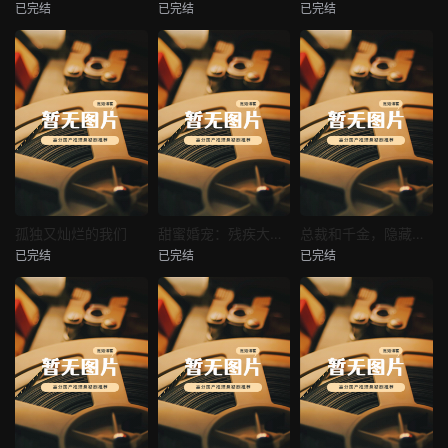
已完结
已完结
已完结
穿越后宫假和尚
消失的空姐女友
让你当保安你和女业主谈恋爱
未知
未知
未知
热播
热播
热播
孤独又灿烂的我们
甜蜜婚宠：残疾大佬夜夜撩
总裁和千金，隐藏身份闪婚了
已完结
已完结
已完结
孤独又灿烂的我们
甜蜜婚宠：残疾大佬夜夜撩
总裁和千金，隐藏身份闪婚了
未知
未知
未知