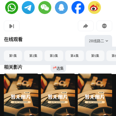
视频报错
如果是遇到无法播放请提交反馈
投屏到电视
教程：把手机影片投到电视上播放
在线观看
28线路二
第1集
第2集
第3集
第4集
第5集
第
相关影片
选集