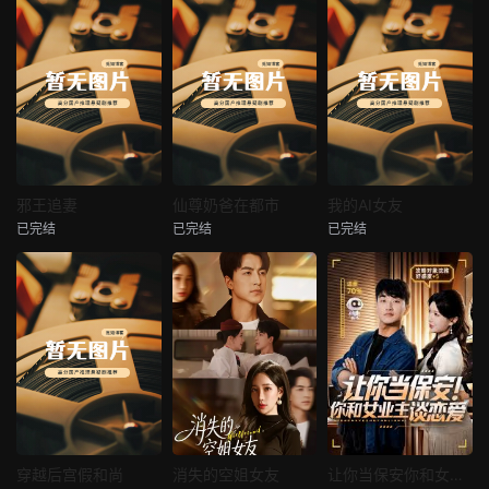
热播
热播
热播
邪王追妻
仙尊奶爸在都市
我的AI女友
已完结
已完结
已完结
邪王追妻
仙尊奶爸在都市
我的AI女友
未知
未知
未知
热播
热播
热播
穿越后宫假和尚
消失的空姐女友
让你当保安你和女业主谈恋爱