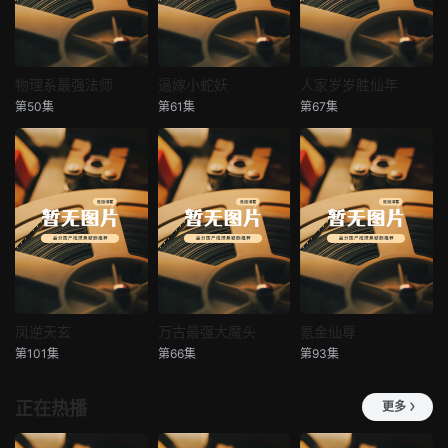
物理系最强法师
逼嫁小蛇妖
人家岁岁胜仙年
物理系最强法师
逼嫁小蛇妖
人家岁岁胜仙年
第50集
第61集
第67集
未知
未知
未知
凤逆天玄
万古最强大魔头
氪金仙尊
凤逆天玄
万古最强大魔头
氪金仙尊
第101集
第66集
第93集
未知
未知
未知
正在热播
更多