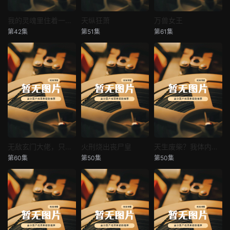
我的灵魂里住着一条龙
天纵狂萧
万兽女王
我的灵魂里住着一条龙
天纵狂萧
万兽女王
第42集
第51集
第61集
未知
未知
未知
无敌玄门大佬，只听姐姐的话
火刑烧出丧尸皇
天生废柴？我体内有神血
无敌玄门大佬，只听姐姐的话
火刑烧出丧尸皇
天生废柴？我体内有神血
第60集
第50集
第50集
未知
未知
未知