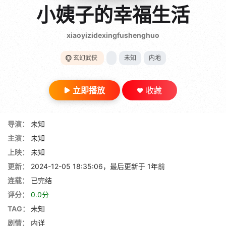
gt 0"}
小姨子的幸福生活
28短剧
xiaoyizidexingfushenghuo
玄幻武侠
未知
内地
立即播放
收藏
导演：
未知
主演：
未知
上映：
未知
更新：
2024-12-05 18:35:06，最后更新于 1年前
连载：
已完结
评分：
0.0分
TAG：
未知
剧情：
内详