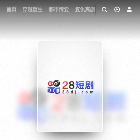
我的观影记录
首页
穿越重生
都市情爱
复仇爽剧
玄幻武侠
奇幻
{if condition="$obj.vod_points