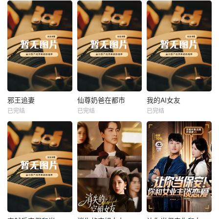
热播
热播
热播
邪王追妻
仙尊奶爸在都市
我的AI女友
已完结
已完结
已完结
邪王追妻
仙尊奶爸在都市
我的AI女友
未知
未知
未知
热播
热播
热播