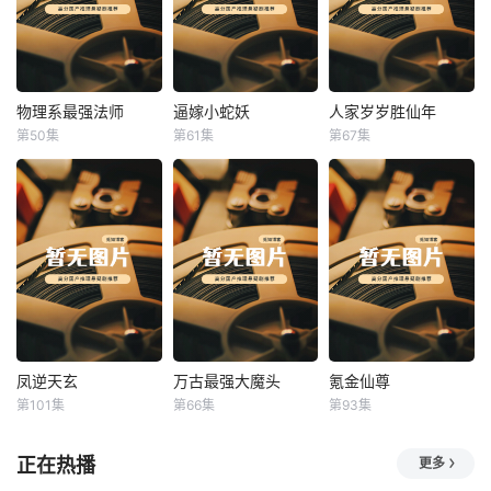
物理系最强法师
逼嫁小蛇妖
人家岁岁胜仙年
物理系最强法师
逼嫁小蛇妖
人家岁岁胜仙年
第50集
第61集
第67集
未知
未知
未知
凤逆天玄
万古最强大魔头
氪金仙尊
凤逆天玄
万古最强大魔头
氪金仙尊
第101集
第66集
第93集
未知
未知
未知
正在热播
更多