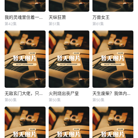
我的灵魂里住着一条龙
天纵狂萧
万兽女王
我的灵魂里住着一条龙
天纵狂萧
万兽女王
第42集
第51集
第61集
未知
未知
未知
无敌玄门大佬，只听姐姐的话
火刑烧出丧尸皇
天生废柴？我体内有神血
无敌玄门大佬，只听姐姐的话
火刑烧出丧尸皇
天生废柴？我体内有神血
第60集
第50集
第50集
未知
未知
未知