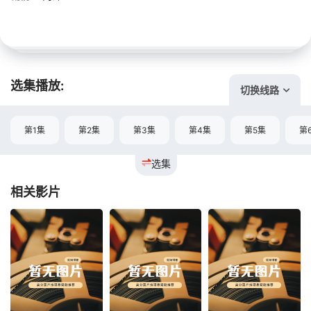
选集播放:
切换线路
第1集
第2集
第3集
第4集
第5集
第
选集
相关影片